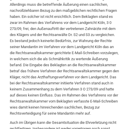
Allerdings muss die betreffende Äußerung einen sachlichen,
nachvollziehbaren Bezug zu den maßgeblichen rechtlichen Fragen
haben. Ein solcher ist nicht ersichtlich. Dem Beklagten stand es
zwar im Rahmen des Verfahrens vor dem Landgericht Köln, 3 0
273/09, frei, den Außenauftritt der vertretenen Zahnärzte mit dem
des Klägers und der Rechtsanwälte Dr. S2 und S3 zu vergleichen.
Es bestand jedoch keinerlei Bedürfnis, zur Wahrung der Rechte
seiner Mandantin im Verfahren vor dem Landgericht Köln das an
die Rechtsanwaltskammer gerichtete E-Mail-Schreiben vorzulegen,
in welchem sich die als Schmähkritik zu wertende Äußerung
befand. Die Eingabe des Beklagten an die Rechtsanwaltskammer
betraf das frühere Verfahren der Rechtsanwaltskammer gegen den
Kläger, nicht das Arzthaftungsverfahren vor dem Landgericht. Das
bei der Rechtsanwaltskammer initiierte Verfahren stand auch in
keinem Zusammenhang zu dem Verfahren 3 O 273/09 und hatte
auf dieses keinen Einfluss. Das im Rahmen des Verfahrens vor der
Rechtsanwaltskammer vom Beklagten verfasste E-Mail-Schreiben
wies damit keinen hinreichenden sachlichen, Bezug zur
Rechtsverteidigung für seine Mandantin mehr auf.
Auch im Übrigen kann die Gesamtsituation die Ehrverletzung nicht
rechtfertigen. Insbesondere ist weder vorgetragen noch sonst