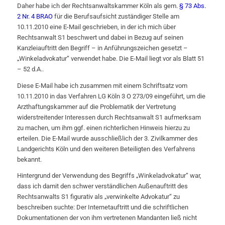
Daher habe ich der Rechtsanwaltskammer Köln als gem.
§ 73 Abs.
2 Nr. 4 BRAO
für die Berufsaufsicht zuständiger Stelle am
10.11.2010 eine E-Mail geschrieben, in der ich mich über
Rechtsanwalt S1 beschwert und dabei in Bezug auf seinen
Kanzleiauftritt den Begriff – in Anführungszeichen gesetzt –
„Winkeladvokatur“ verwendet habe. Die E-Mail liegt vor als Blatt 51
– 52 d.A..
Diese E-Mail habe ich zusammen mit einem Schriftsatz vom
10.11.2010 in das Verfahren LG Köln 3 O 273/09 eingeführt, um die
Arzthaftungskammer auf die Problematik der Vertretung
widerstreitender Interessen durch Rechtsanwalt S1 aufmerksam
zu machen, um ihm ggf. einen richterlichen Hinweis hierzu zu
erteilen. Die E-Mail wurde ausschließlich der 3. Zivilkammer des
Landgerichts Köln und den weiteren Beteiligten des Verfahrens
bekannt.
Hintergrund der Verwendung des Begriffs „Winkeladvokatur“ war,
dass ich damit den schwer verständlichen Außenauftritt des
Rechtsanwalts S1 figurativ als „verwinkelte Advokatur“ zu
beschreiben suchte: Der Internetauftritt und die schriftlichen
Dokumentationen der von ihm vertretenen Mandanten ließ nicht