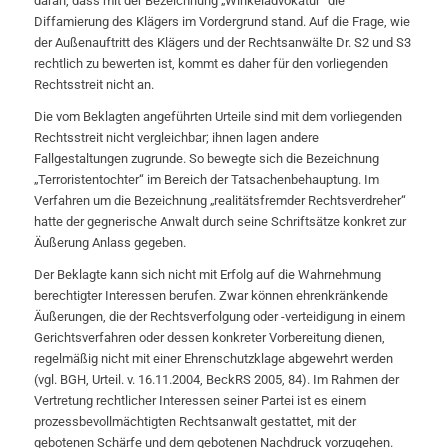
daran, dass mit der Bezeichnung „Winkeladvokatur“ die
Diffamierung des Klägers im Vordergrund stand. Auf die Frage, wie
der Außenauftritt des Klägers und der Rechtsanwälte Dr. S2 und S3
rechtlich zu bewerten ist, kommt es daher für den vorliegenden
Rechtsstreit nicht an.
Die vom Beklagten angeführten Urteile sind mit dem vorliegenden
Rechtsstreit nicht vergleichbar; ihnen lagen andere
Fallgestaltungen zugrunde. So bewegte sich die Bezeichnung
„Terroristentochter“ im Bereich der Tatsachenbehauptung. Im
Verfahren um die Bezeichnung „realitätsfremder Rechtsverdreher“
hatte der gegnerische Anwalt durch seine Schriftsätze konkret zur
Äußerung Anlass gegeben.
Der Beklagte kann sich nicht mit Erfolg auf die Wahrnehmung
berechtigter Interessen berufen. Zwar können ehrenkränkende
Äußerungen, die der Rechtsverfolgung oder -verteidigung in einem
Gerichtsverfahren oder dessen konkreter Vorbereitung dienen,
regelmäßig nicht mit einer Ehrenschutzklage abgewehrt werden
(vgl. BGH, Urteil. v. 16.11.2004, BeckRS 2005, 84). Im Rahmen der
Vertretung rechtlicher Interessen seiner Partei ist es einem
prozessbevollmächtigten Rechtsanwalt gestattet, mit der
gebotenen Schärfe und dem gebotenen Nachdruck vorzugehen.