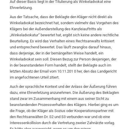
Auf dieser Basis liegt in der Titulierung als Winkeladvokat eine
Ehrverletzung.
Aus der Tatsache, dass der Beklagte den Kläger nicht direkt als
Winkeladvokat bezeichnet hat, sondern vielmehr das Vorgehen des
Klägers bei der Außendarstellung des Kanzleiauftritts als
„Winkeladvokatur“ bewertet hat, ergibt sich keine andere rechtliche
Beurteilung. Es wird das Verhalten eines Rechtsanwalts kritisiert
und entsprechend bewertet. Das läuft zwanglos darauf hinaus,
dass derjenige, der in der bemängelten Weise handelt, ein
Winkeladvokat sein soll. Diesen Bezug zur Person desjenigen, der
in der beanstandeten Form handelt, stellt der Beklagte auch im
letzten Absatz der Email vom 10.11.201 0 her, den das Landgericht
im angefochtenen Urteil zitiert.
Auch der sprachliche Kontext und der Anlass der Äußerung führen
dazu, eine Ehrverletzung anzunehmen. Die Äußerung des Beklagten
stand zwar im Zusammenhang mit einem aus seiner Sicht zu
beanstandenden Prozessverhalten des Klägers. Hierbei ging es um
die Frage, ob der Kläger als Sozius oder Kooperationspartner mit
den Rechtsanwälten Dr. S2 und S3 verbunden war und ob eine
Interessenkollision durch die Vertretung zweier Zahnärzte vorlag.
Es hätte aber ausgereicht, wenn es um den reinen