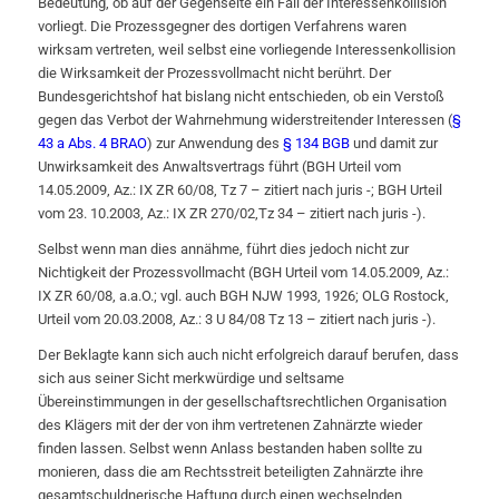
Bedeutung, ob auf der Gegenseite ein Fall der Interessenkollision
vorliegt. Die Prozessgegner des dortigen Verfahrens waren
wirksam vertreten, weil selbst eine vorliegende Interessenkollision
die Wirksamkeit der Prozessvollmacht nicht berührt. Der
Bundesgerichtshof hat bislang nicht entschieden, ob ein Verstoß
gegen das Verbot der Wahrnehmung widerstreitender Interessen (
§
43 a Abs. 4 BRAO
) zur Anwendung des
§ 134 BGB
und damit zur
Unwirksamkeit des Anwaltsvertrags führt (BGH Urteil vom
14.05.2009, Az.: IX ZR 60/08, Tz 7 – zitiert nach juris -; BGH Urteil
vom 23. 10.2003, Az.: IX ZR 270/02,Tz 34 – zitiert nach juris -).
Selbst wenn man dies annähme, führt dies jedoch nicht zur
Nichtigkeit der Prozessvollmacht (BGH Urteil vom 14.05.2009, Az.:
IX ZR 60/08, a.a.O.; vgl. auch BGH NJW 1993, 1926; OLG Rostock,
Urteil vom 20.03.2008, Az.: 3 U 84/08 Tz 13 – zitiert nach juris -).
Der Beklagte kann sich auch nicht erfolgreich darauf berufen, dass
sich aus seiner Sicht merkwürdige und seltsame
Übereinstimmungen in der gesellschaftsrechtlichen Organisation
des Klägers mit der der von ihm vertretenen Zahnärzte wieder
finden lassen. Selbst wenn Anlass bestanden haben sollte zu
monieren, dass die am Rechtsstreit beteiligten Zahnärzte ihre
gesamtschuldnerische Haftung durch einen wechselnden