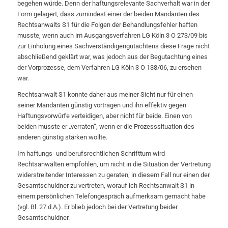
begehen würde. Denn der haftungsrelevante Sachverhalt war in der
Form gelagert, dass zumindest einer der beiden Mandanten des
Rechtsanwalts S1 für die Folgen der Behandlungsfehler haften
musste, wenn auch im Ausgangsverfahren LG Köln 3 O 273/09 bis
zur Einholung eines Sachverständigengutachtens diese Frage nicht
abschließend geklärt war, was jedoch aus der Begutachtung eines
der Vorprozesse, dem Verfahren LG Köln 3 O 138/06, zu ersehen
war.
Rechtsanwalt S1 konnte daher aus meiner Sicht nur für einen
seiner Mandanten günstig vortragen und ihn effektiv gegen
Haftungsvorwürfe verteidigen, aber nicht für beide. Einen von
beiden musste er „verraten“, wenn er die Prozesssituation des
anderen günstig stärken wollte.
Im haftungs- und berufsrechtlichen Schrifttum wird
Rechtsanwälten empfohlen, um nicht in die Situation der Vertretung
widerstreitender Interessen zu geraten, in diesem Fall nur einen der
Gesamtschuldner zu vertreten, worauf ich Rechtsanwalt S1 in
einem persönlichen Telefongespräch aufmerksam gemacht habe
(vgl. Bl. 27 d.A.). Er blieb jedoch bei der Vertretung beider
Gesamtschuldner.