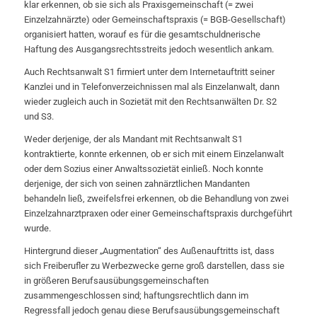
klar erkennen, ob sie sich als Praxisgemeinschaft (= zwei
Einzelzahnärzte) oder Gemeinschaftspraxis (= BGB-Gesellschaft)
organisiert hatten, worauf es für die gesamtschuldnerische
Haftung des Ausgangsrechtsstreits jedoch wesentlich ankam.
Auch Rechtsanwalt S1 firmiert unter dem Internetauftritt seiner
Kanzlei und in Telefonverzeichnissen mal als Einzelanwalt, dann
wieder zugleich auch in Sozietät mit den Rechtsanwälten Dr. S2
und S3.
Weder derjenige, der als Mandant mit Rechtsanwalt S1
kontraktierte, konnte erkennen, ob er sich mit einem Einzelanwalt
oder dem Sozius einer Anwaltssozietät einließ. Noch konnte
derjenige, der sich von seinen zahnärztlichen Mandanten
behandeln ließ, zweifelsfrei erkennen, ob die Behandlung von zwei
Einzelzahnarztpraxen oder einer Gemeinschaftspraxis durchgeführt
wurde.
Hintergrund dieser „Augmentation“ des Außenauftritts ist, dass
sich Freiberufler zu Werbezwecke gerne groß darstellen, dass sie
in größeren Berufsausübungsgemeinschaften
zusammengeschlossen sind; haftungsrechtlich dann im
Regressfall jedoch genau diese Berufsausübungsgemeinschaft