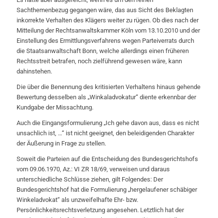
Sachthemenbezug gegangen wäre, das aus Sicht des Beklagten
inkorrekte Verhalten des Klägers weiter zu rügen. Ob dies nach der
Mitteilung der Rechtsanwaltskammer Köln vom 13.10.2010 und der
Einstellung des Ermittlungsverfahrens wegen Parteiverrats durch
die Staatsanwaltschaft Bonn, welche allerdings einen früheren
Rechtsstreit betrafen, noch zielführend gewesen wäre, kann
dahinstehen.
Die über die Benennung des kritisierten Verhaltens hinaus gehende
Bewertung desselben als „Winkaladvokatur“ diente erkennbar der
Kundgabe der Missachtung.
Auch die Eingangsformulierung „Ich gehe davon aus, dass es nicht
unsachlich ist, …“ ist nicht geeignet, den beleidigenden Charakter
der Äußerung in Frage zu stellen.
Soweit die Parteien auf die Entscheidung des Bundesgerichtshofs
vom 09.06.1970, Az.: VI ZR 18/69, verweisen und daraus
unterschiedliche Schlüsse ziehen, gilt Folgendes: Der
Bundesgerichtshof hat die Formulierung „hergelaufener schäbiger
Winkeladvokat“ als unzweifelhafte Ehr- bzw.
Persönlichkeitsrechtsverletzung angesehen. Letztlich hat der