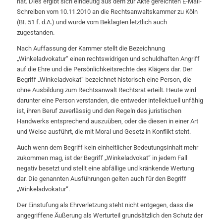
hat. Dies ergibt sich eindeutig aus dem zur Akte gereichten E-Mail-
Schreiben vom 10.11.2010 an die Rechtsanwaltskammer zu Köln
(BI. 51 f. d.A.) und wurde vom Beklagten letztlich auch
zugestanden.
Nach Auffassung der Kammer stellt die Bezeichnung
„Winkeladvokatur“ einen rechtswidrigen und schuldhaften Angriff
auf die Ehre und die Persönlichkeitsrechte des Klägers dar. Der
Begriff „Winkeladvokat“ bezeichnet historisch eine Person, die
ohne Ausbildung zum Rechtsanwalt Rechtsrat erteilt. Heute wird
darunter eine Person verstanden, die entweder intellektuell unfähig
ist, ihren Beruf zuverlässig und den Regeln des juristischen
Handwerks entsprechend auszuüben, oder die diesen in einer Art
und Weise ausführt, die mit Moral und Gesetz in Konflikt steht.
Auch wenn dem Begriff kein einheitlicher Bedeutungsinhalt mehr
zukommen mag, ist der Begriff „Winkeladvokat“ in jedem Fall
negativ besetzt und stellt eine abfällige und kränkende Wertung
dar. Die genannten Ausführungen gelten auch für den Begriff
„Winkeladvokatur“.
Der Einstufung als Ehrverletzung steht nicht entgegen, dass die
angegriffene Äußerung als Werturteil grundsätzlich den Schutz der