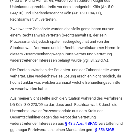
(Frau Dr. P und Herr Dr. G), wurden vom späteren Kläger des
Unterlassungsrechtsstreits vor dem Landgericht Köln (Az. 5 O
344/10) und Oberlandesgericht Köln (Az. 16 U 184/11),
Rechtsanwalt S1, vertreten.
Zwei weitere Zahnärzte wurden ebenfalls gemeinsam nur von
einem Rechtsanwalt vertreten (Rechtsanwalt H), der sein
Prozessmandat jedoch später niedergelegt hat und von der
Staatsanwalt Dortmund und der Rechtsanwaltskammer Hamm in
diesem Zusammenhang wegen Parteiverrats und Vertretung
widerstreitender Interessen belangt wurde (vgl. Bl. 28 d.A.).
Die Fronten zwischen der Patienten- und der Zahnarztseite waren
verhärtet. Eine vergleichsweise Lösung erschien nicht möglich, da
höchst unklar war, welcher Zahnarzt welche Behandlungsschritte
zu verantworten hatte.
Aus meiner Sicht stellte sich die Situation während des Verfahrens
LG Köln 3 O 273/09 so dar, dass auch Rechtsanwalt S durch die
Übernahme zweier Prozessmandate aus dem Kreis der
Gesamtschuldner gegen das Verbot der Vertretung
widerstreitender Interessen aus
§ 43 a Abs. 4 BRAO
verstoßen und
ggf. sogar Parteiverrat an seinen Mandanten gem.
§ 356 StGB