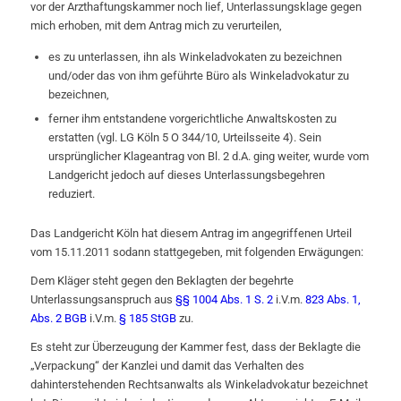
vor der Arzthaftungskammer noch lief, Unterlassungsklage gegen
mich erhoben, mit dem Antrag mich zu verurteilen,
es zu unterlassen, ihn als Winkeladvokaten zu bezeichnen
und/oder das von ihm geführte Büro als Winkeladvokatur zu
bezeichnen,
ferner ihm entstandene vorgerichtliche Anwaltskosten zu
erstatten (vgl. LG Köln 5 O 344/10, Urteilsseite 4). Sein
ursprünglicher Klageantrag von Bl. 2 d.A. ging weiter, wurde vom
Landgericht jedoch auf dieses Unterlassungsbegehren
reduziert.
Das Landgericht Köln hat diesem Antrag im angegriffenen Urteil
vom 15.11.2011 sodann stattgegeben, mit folgenden Erwägungen:
Dem Kläger steht gegen den Beklagten der begehrte
Unterlassungsanspruch aus
§§ 1004 Abs. 1 S. 2
i.V.m.
823 Abs. 1,
Abs. 2 BGB
i.V.m.
§ 185 StGB
zu.
Es steht zur Überzeugung der Kammer fest, dass der Beklagte die
„Verpackung“ der Kanzlei und damit das Verhalten des
dahinterstehenden Rechtsanwalts als Winkeladvokatur bezeichnet