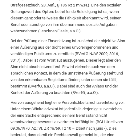
Strafgesetzbuch, 28. Aufl., § 185 Rz 2 m.w.N.). Eine den sozialen
Geltungswert des Opfers betreffende Beleidigung ist es, wenn
diesem ganz oder teilweise die Fähigkeit aberkannt wird, seinen
Beruf oder sonstige von ihm übernommene soziale Aufgaben
wahrzunehmen (Lenckner/Eisele, a.a.O.).
Bei der Prüfung einer Ehrverletzung ist zunächst der objektive Sinn
einer Äußerung aus der Sicht eines unvoreingenommenen und
verständigen Publikums zu ermitteln (BVerfG NJW 2009, 3016,
3017). Dabei ist vom Wortlaut auszugehen. Dieser legt aber den
Sinn nicht abschließend fest. Er wird vielmehr auch von dem
sprachlichen Kontext, in dem die umstrittene Äußerung steht und
von den erkennbaren Begleitumständen, unter denen sie fällt,
bestimmt (BVerfG, a.a.O.). Dabei sind auch der Anlass und der
Kontext der Äußerung zu beachten (BVerfG, a.a.O.).
Hiervon ausgehend liegt eine Persönlichkeitsrechtsverletzung vor.
Unter einem Winkeladvokat ist jedenfalls derjenige zu verstehen,
der eine Sache entsprechend seinem Berufsstand nicht
verantwortungsbewusst zu vertreten befähigt ist (BGH Urteil vom
09.06.1970, Az.: VI, ZR
18/69,
Tz 10 – zitiert nach juris -). Dies
bedeutet, dass damit ein Rechtsanwalt gemeint ist, der eine