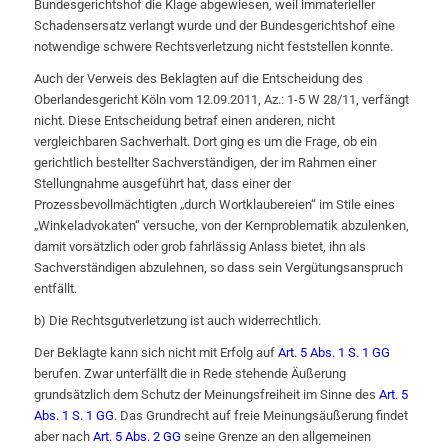
Bundesgerichtshof die Klage abgewiesen, weil immaterieller
Schadensersatz verlangt wurde und der Bundesgerichtshof eine
notwendige schwere Rechtsverletzung nicht feststellen konnte.
Auch der Verweis des Beklagten auf die Entscheidung des
Oberlandesgericht Köln vom 12.09.2011, Az.: 1-5 W 28/11, verfängt
nicht. Diese Entscheidung betraf einen anderen, nicht
vergleichbaren Sachverhalt. Dort ging es um die Frage, ob ein
gerichtlich bestellter Sachverständigen, der im Rahmen einer
Stellungnahme ausgeführt hat, dass einer der
Prozessbevollmächtigten „durch Wortklaubereien“ im Stile eines
„Winkeladvokaten“ versuche, von der Kernproblematik abzulenken,
damit vorsätzlich oder grob fahrlässig Anlass bietet, ihn als
Sachverständigen abzulehnen, so dass sein Vergütungsanspruch
entfällt.
b) Die Rechtsgutverletzung ist auch widerrechtlich.
Der Beklagte kann sich nicht mit Erfolg auf
Art. 5 Abs. 1 S. 1 GG
berufen. Zwar unterfällt die in Rede stehende Äußerung
grundsätzlich dem Schutz der Meinungsfreiheit im Sinne des
Art. 5
Abs. 1 S. 1 GG
. Das Grundrecht auf freie Meinungsäußerung findet
aber nach
Art. 5 Abs. 2 GG
seine Grenze an den allgemeinen