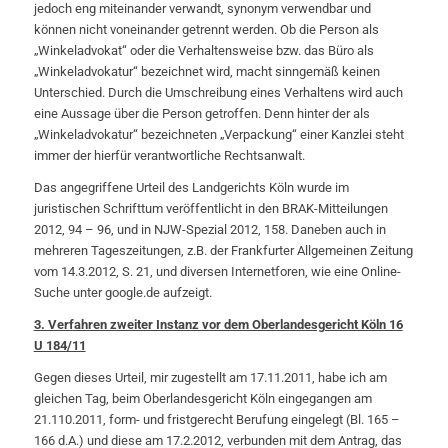
jedoch eng miteinander verwandt, synonym verwendbar und
können nicht voneinander getrennt werden. Ob die Person als
„Winkeladvokat“ oder die Verhaltensweise bzw. das Büro als
„Winkeladvokatur“ bezeichnet wird, macht sinngemäß keinen
Unterschied. Durch die Umschreibung eines Verhaltens wird auch
eine Aussage über die Person getroffen. Denn hinter der als
„Winkeladvokatur“ bezeichneten „Verpackung“ einer Kanzlei steht
immer der hierfür verantwortliche Rechtsanwalt.
Das angegriffene Urteil des Landgerichts Köln wurde im
juristischen Schrifttum veröffentlicht in den BRAK-Mitteilungen
2012, 94 – 96, und in NJW-Spezial 2012, 158. Daneben auch in
mehreren Tageszeitungen, z.B. der Frankfurter Allgemeinen Zeitung
vom 14.3.2012, S. 21, und diversen Internetforen, wie eine Online-
Suche unter google.de aufzeigt.
3. Verfahren zweiter Instanz vor dem Oberlandesgericht Köln 16
U 184/11
Gegen dieses Urteil, mir zugestellt am 17.11.2011, habe ich am
gleichen Tag, beim Oberlandesgericht Köln eingegangen am
21.110.2011, form- und fristgerecht Berufung eingelegt (Bl. 165 –
166 d.A.) und diese am 17.2.2012, verbunden mit dem Antrag, das