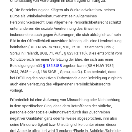
Unterlassung von Äußerungen im beantragten Umfang zu.
a) Die Bezeichnung des Klägers als Winkeladvokat bzw. seines
Büros als Winkeladvokatur verletzt sein Allgemeines
Persönlichkeitsrecht. Das Allgemeine Persönlichkeitsrecht schützt
unter anderem die soziale Anerkennung des Einzelnen,
insbesondere auch gegen Äußerungen, die sich abträglich auf sein
Bild in der Öffentlichkeit auswirken können, d.h. eine Herabsetzung
beinhalten (BGH NJW-RR 2008, 913, Tz 13 – zitiert nach juris -;
Sprau in: Palandt, BGB, 71. Aufl., § 823 Rz 110). Dies entspricht vom
Schutzbereich her einer Verletzung der Ehre, die sich aus einer
Beleidigung gemäß
§ 185 StGB
ergeben kann (BGH NJW 1985,
2644, 2645 – zu § 186 StGB -; Sprau, a.a.O.). Das bedeutet, dass
bei Erfüllung des objektiven Tatbestands einer Beleidigung zugleich
auch eine Verletzung des Allgemeinen Persönlichkeitsrechts
vorliegt.
Erforderlich ist eine Äußerung von Missachtung oder Nichtachtung
in dem spezifischen Sinn, dass dem Betroffenen der sittliche,
personale oder soziale Geltungswert durch das Zuschreiben
negativer Qualitäten ganz oder teilweise abgesprochen, ihm also
seine Minderwertigkeit bzw. Unzulänglichkeit unter einem dieser
drei Aspekte attestiert wird (Lenckner/Eisele in: Schönke/Schröder,