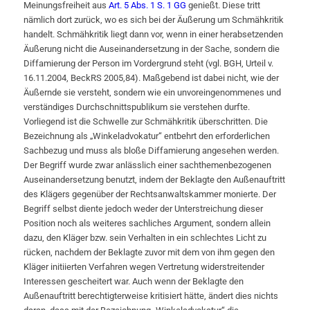
Meinungsfreiheit aus
Art. 5 Abs. 1 S. 1 GG
genießt. Diese tritt
nämlich dort zurück, wo es sich bei der Äußerung um Schmähkritik
handelt. Schmähkritik liegt dann vor, wenn in einer herabsetzenden
Äußerung nicht die Auseinandersetzung in der Sache, sondern die
Diffamierung der Person im Vordergrund steht (vgl. BGH, Urteil v.
16.11.2004, BeckRS 2005,84). Maßgebend ist dabei nicht, wie der
Äußernde sie versteht, sondern wie ein unvoreingenommenes und
verständiges Durchschnittspublikum sie verstehen durfte.
Vorliegend ist die Schwelle zur Schmähkritik überschritten. Die
Bezeichnung als „Winkeladvokatur“ entbehrt den erforderlichen
Sachbezug und muss als bloße Diffamierung angesehen werden.
Der Begriff wurde zwar anlässlich einer sachthemenbezogenen
Auseinandersetzung benutzt, indem der Beklagte den Außenauftritt
des Klägers gegenüber der Rechtsanwaltskammer monierte. Der
Begriff selbst diente jedoch weder der Unterstreichung dieser
Position noch als weiteres sachliches Argument, sondern allein
dazu, den Kläger bzw. sein Verhalten in ein schlechtes Licht zu
rücken, nachdem der Beklagte zuvor mit dem von ihm gegen den
Kläger initiierten Verfahren wegen Vertretung widerstreitender
Interessen gescheitert war. Auch wenn der Beklagte den
Außenauftritt berechtigterweise kritisiert hätte, ändert dies nichts