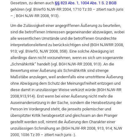
Gesetzen, zu denen auch
§§ 823 Abs. 1
,
1004 Abs. 1 S. 2 BGB
gehören (vgl. BVerfG NJW-RR 2004, 1710 Tz 33 – zitiert nach juris
– ; BGH NJW-RR 2008, 913).
Um die Zulässigkeit einer angegriffenen Äußerung zu beurteilen,
sind die betroffenen Interessen gegeneinander abzuwägen, wobei
alle wesentlichen Umstände und die betroffenen Grundrechte
interpretationsleitend zu berücksichtigen sind (BGH NJWRR 2008,
913; vgl. BVerfG, NJW 2008, 358). Eine solche Abwägung ist
allerdings dann nicht vorzunehmen, wenn es sich um sogenannte
„Schmähkritik“ handelt (vgl. BGH NJW-RR 2008, 913). An die
Bewertung einer Äußerung als Schmähkritik sind strenge
Maßstäbe anzulegen, weil andernfalls eine umstrittene Äußerung
ohne Abwägung dem Schutz der Meinungsfreiheit entzogen und
diese damit in unzulässiger Weise verkürzt würde (BGH NJW-RR
2008,913,914). Erst wenn bei einer Äußerung nicht mehr die
Auseinandersetzung in der Sache, sondern die Herabsetzung der
Person im Vordergrund steht, die jenseits polemischer und
überspitzter Kritik herabgesetzt und gleichsam an den Pranger
gestellt werden soll, nimmt die Äußerung den Charakter einer
unzulässigen Schmähung an (BGH NJW-RR 2008, 913, 914; NJW
2000, 1036 Tz 39 – zitiert nach juris -).