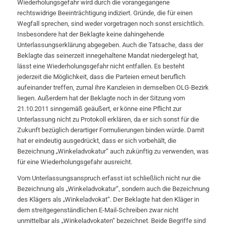
Wiederholungsgefahr wird durch die vorangegangene
rechtswidrige Beeinträchtigung indiziert. Gründe, die für einen
Wegfall sprechen, sind weder vorgetragen noch sonst ersichtlich.
Insbesondere hat der Beklagte keine dahingehende
Unterlassungserklärung abgegeben. Auch die Tatsache, dass der
Beklagte das seinerzeit innegehaltene Mandat niedergelegt hat,
lässt eine Wiederholungsgefahr nicht entfallen. Es besteht
jederzeit die Möglichkeit, dass die Parteien erneut beruflich
aufeinander treffen, zumal ihre Kanzleien in demselben OLG-Bezirk
liegen. Außerdem hat der Beklagte noch in der Sitzung vom
21.10.2011 sinngemäß geäußert, er könne eine Pflicht zur
Unterlassung nicht zu Protokoll erklären, da er sich sonst für die
Zukunft bezüglich derartiger Formulierungen binden würde. Damit
hat er eindeutig ausgedrückt, dass er sich vorbehält, die
Bezeichnung „Winkeladvokatur“ auch zukünftig zu verwenden, was
für eine Wiederholungsgefahr ausreicht.
Vom Unterlassungsanspruch erfasst ist schließlich nicht nur die
Bezeichnung als „Winkeladvokatur“, sondern auch die Bezeichnung
des Klägers als „Winkeladvokat“. Der Beklagte hat den Kläger in
dem streitgegenständlichen E-Mail-Schreiben zwar nicht
unmittelbar als „Winkeladvokaten“ bezeichnet. Beide Begriffe sind