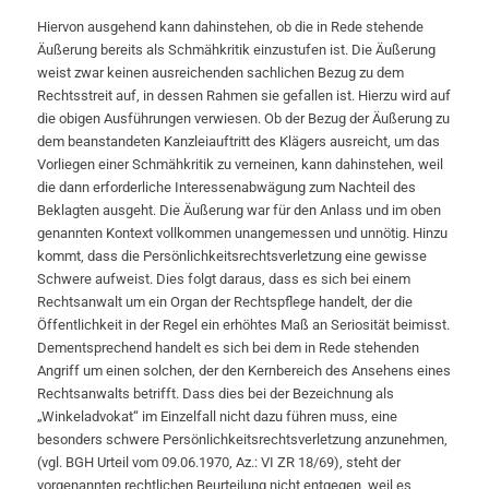
Hiervon ausgehend kann dahinstehen, ob die in Rede stehende
Äußerung bereits als Schmähkritik einzustufen ist. Die Äußerung
weist zwar keinen ausreichenden sachlichen Bezug zu dem
Rechtsstreit auf, in dessen Rahmen sie gefallen ist. Hierzu wird auf
die obigen Ausführungen verwiesen. Ob der Bezug der Äußerung zu
dem beanstandeten Kanzleiauftritt des Klägers ausreicht, um das
Vorliegen einer Schmähkritik zu verneinen, kann dahinstehen, weil
die dann erforderliche Interessenabwägung zum Nachteil des
Beklagten ausgeht. Die Äußerung war für den Anlass und im oben
genannten Kontext vollkommen unangemessen und unnötig. Hinzu
kommt, dass die Persönlichkeitsrechtsverletzung eine gewisse
Schwere aufweist. Dies folgt daraus, dass es sich bei einem
Rechtsanwalt um ein Organ der Rechtspflege handelt, der die
Öffentlichkeit in der Regel ein erhöhtes Maß an Seriosität beimisst.
Dementsprechend handelt es sich bei dem in Rede stehenden
Angriff um einen solchen, der den Kernbereich des Ansehens eines
Rechtsanwalts betrifft. Dass dies bei der Bezeichnung als
„Winkeladvokat“ im Einzelfall nicht dazu führen muss, eine
besonders schwere Persönlichkeitsrechtsverletzung anzunehmen,
(vgl. BGH Urteil vom 09.06.1970, Az.: VI ZR 18/69), steht der
vorgenannten rechtlichen Beurteilung nicht entgegen, weil es