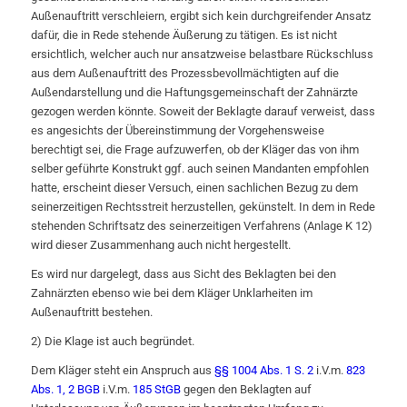
Außenauftritt verschleiern, ergibt sich kein durchgreifender Ansatz
dafür, die in Rede stehende Äußerung zu tätigen. Es ist nicht
ersichtlich, welcher auch nur ansatzweise belastbare Rückschluss
aus dem Außenauftritt des Prozessbevollmächtigten auf die
Außendarstellung und die Haftungsgemeinschaft der Zahnärzte
gezogen werden könnte. Soweit der Beklagte darauf verweist, dass
es angesichts der Übereinstimmung der Vorgehensweise
berechtigt sei, die Frage aufzuwerfen, ob der Kläger das von ihm
selber geführte Konstrukt ggf. auch seinen Mandanten empfohlen
hatte, erscheint dieser Versuch, einen sachlichen Bezug zu dem
seinerzeitigen Rechtsstreit herzustellen, gekünstelt. In dem in Rede
stehenden Schriftsatz des seinerzeitigen Verfahrens (Anlage K 12)
wird dieser Zusammenhang auch nicht hergestellt.
Es wird nur dargelegt, dass aus Sicht des Beklagten bei den
Zahnärzten ebenso wie bei dem Kläger Unklarheiten im
Außenauftritt bestehen.
2) Die Klage ist auch begründet.
Dem Kläger steht ein Anspruch aus
§§ 1004 Abs. 1 S. 2
i.V.m.
823
Abs. 1, 2 BGB
i.V.m.
185 StGB
gegen den Beklagten auf