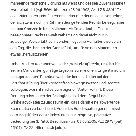
mangelnde fachliche Eignung aufweist und dessen Zuverlässigkeit
zweifelhaft ist (vgl. BGH Urteil vom 28.06.1962, Az.: I ZR
32/61
Tz
33 – zitiert nach juris -). Ferner ist darunter derjenige zu verstehen,
der sich zwar noch im Rahmen des geltenden Rechts bewegt, aber
dessen Grenzen in bedenklichem Maße austestet. Ein so
bezeichneter Rechtsanwalt verhält sich dabei nicht nur in
zulässiger Weise taktisch, sondern legt eine Verhaltensweise an
den Tag, die „hart an der Grenze“ ist, um für seinen Mandanten
etwas „herauszuholen“.
Dabei ist dem Rechtsanwalt jeder „Winkelzug“ recht, um das für
seinen Mandanten günstige Ergebnis zu erreichen. Es geht also um
den „gerissenen“ Rechtsanwalt, der bereit ist, sich bei der
Berufsausübung über Vorschriften hinwegzusetzen und Recht zu
verbiegen, wenn ihm dies zum eigenen Vorteil verhilft. Diese
Deutung misst auch der Beklagte selbst dem Begriff des
Winkeladvokaten zu und räumt ein, dass damit eine abwertende
Konnotation verbunden ist. Auch das Bundespatentgericht misst
dem Begriff des Winkeladvokaten eine negative, pejorative
Bedeutung bei (BPatG, Beschluss vom 08.03.2006, Az.: 29 W (pat)
25/04), Tz 22 -zitiert nach juris-).