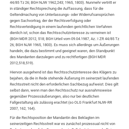
44/85 Tz 26; BGH NJW 1962,243; 1965, 1803). Nunmehr vertritt er
in ständiger Rechtsprechung die Auffassung, dass für die
Geltendmachung von Unterlassungs- oder Widerrufsansprüchen
gegen Sachvortrag, der der Rechtsverfolgung oder
Rechtsverteidigung in einem laufenden gerichtlichen Verfahren
dienlich ist, schon das Rechtsschutzinteresse zu verneinen ist
(BGH MDR 2012, 518; BGH Urteil vom 09.04.1987, Az.: I ZR 44/85 Tz
26; BGH NJW 1965, 1803). Es muss sich allerdings um Äußerungen
handeln, die dazu bestimmt und geeignet waren, den Standpunkt
des Mandanten darzulegen und zu rechtfertigen (BGH MDR
2012,518,519).
Hiervon ausgehend ist das Rechtsschutzinteresse des Klägers zu
bejahen, da die in Rede stehende Äußerung im seinerzeit laufenden
Rechtsstreit nicht den erforderlichen Sachbezug aufweist. Dies gilt
selbst dann, wenn man den Rechtsschutz nur ausnahmsweise
gegenüber Prozessäußerungen, also nur bei deutlichen
Fallgestaltung als zulässig erachtet (so OLG Frankfurt NJW-RR
2007, 162, 164).
Für die Rechtsposition der Mandantin des Beklagten im
seinerzeitigen Rechtsstreit war es zunächst prozessual nicht von