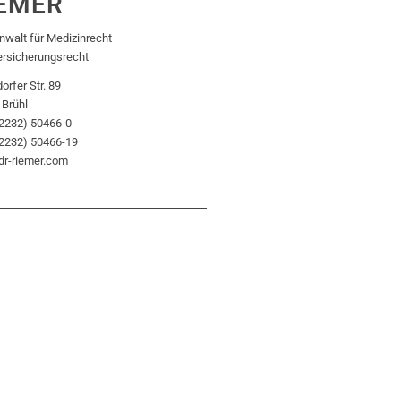
EMER
walt für Medizinrecht
ersicherungsrecht
orfer Str. 89
 Brühl
02232) 50466-0
02232) 50466-19
dr-riemer.com