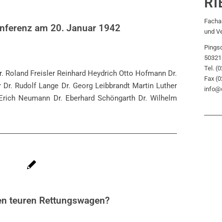
RI
Fachan
nferenz am 20. Januar 1942
und V
Pingsd
50321
Tel. (
r. Roland Freisler Reinhard Heydrich Otto Hofmann Dr.
Fax (
r Dr. Rudolf Lange Dr. Georg Leibbrandt Martin Luther
info@
 Erich Neumann Dr. Eberhard Schöngarth Dr. Wilhelm
en teuren Rettungswagen?