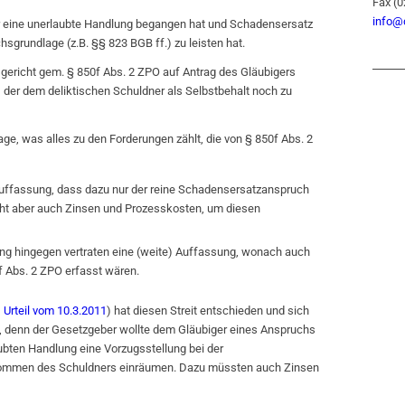
Fax (
info@
er eine unerlaubte Handlung begangen hat und Schadensersatz
hsgrundlage (z.B. §§ 823 BGB ff.) zu leisten hat.
sgericht gem. § 850f Abs. 2 ZPO auf Antrag des Gläubigers
 der dem deliktischen Schuldner als Selbstbehalt noch zu
age, was alles zu den Forderungen zählt, die von § 850f Abs. 2
 Auffassung, dass dazu nur der reine Schadensersatzanspruch
cht aber auch Zinsen und Prozesskosten, um diesen
g hingegen vertraten eine (weite) Auffassung, wonach auch
 Abs. 2 ZPO erfasst wären.
, Urteil vom 10.3.2011
) hat diesen Streit entschieden und sich
, denn der Gesetzgeber wollte dem Gläubiger eines Anspruchs
ubten Handlung eine Vorzugsstellung bei der
kommen des Schuldners einräumen. Dazu müssten auch Zinsen