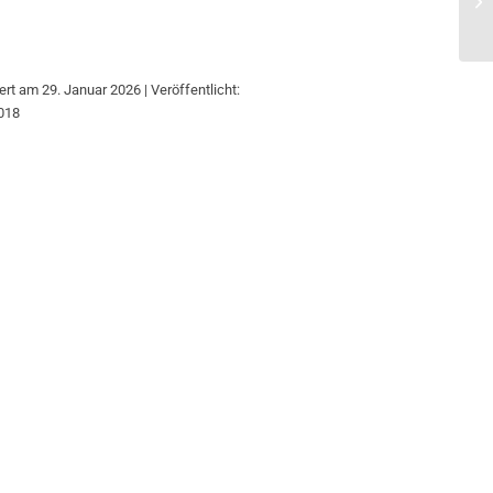
Ar
iert am 29. Januar 2026 | Veröffentlicht:
018