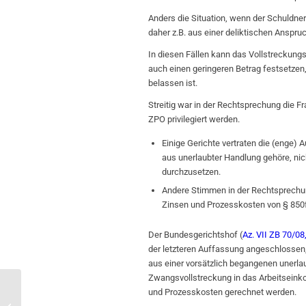
Anders die Situation, wenn der Schuldn
daher z.B. aus einer deliktischen Anspruc
In diesen Fällen kann das Vollstreckung
auch einen geringeren Betrag festsetzen,
belassen ist.
Streitig war in der Rechtsprechung die Fr
ZPO privilegiert werden.
Einige Gerichte vertraten die (enge)
aus unerlaubter Handlung gehöre, ni
durchzusetzen.
Andere Stimmen in der Rechtsprechun
Zinsen und Prozesskosten von § 850f
Der Bundesgerichtshof (
Az. VII ZB 70/08
der letzteren Auffassung angeschlossen
aus einer vorsätzlich begangenen unerla
Zwangsvollstreckung in das Arbeitsein
und Prozesskosten gerechnet werden.
Schriftformklauseln in