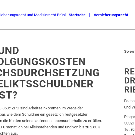
Startseite
Versicherungsrecht
 UND
So err
OLGUNGSKOSTEN
CHSDURCHSETZUNG
R
DR
ELIKTSSCHULDNER
RI
ST?
Fachan
und V
 § 850c ZPO sind Arbeitseinkommen im Wege der
ar, wie dem Schuldner ein gesetzlich festgesetzter
Pingsd
die Kosten seines laufenden Lebensunterhalts zu erfüllen.
50321
 € monatlich bei Alleinstehenden und und von bis zu 2.60 €
Tel. (
ichten aus.