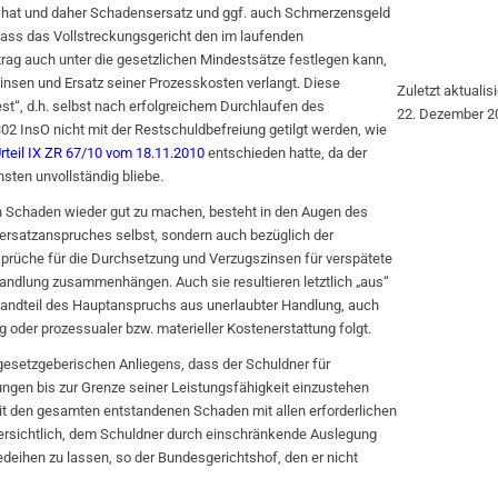
 hat und daher Schadensersatz und ggf. auch Schmerzensgeld
ass das Vollstreckungsgericht den im laufenden
trag auch unter die gesetzlichen Mindestsätze festlegen kann,
insen und Ersatz seiner Prozesskosten verlangt. Diese
Zuletzt aktualis
st“, d.h. selbst nach erfolgreichem Durchlaufen des
22. Dezember 2
02 InsO nicht mit der Restschuldbefreiung getilgt werden, wie
rteil IX ZR 67/10 vom 18.11.2010
entschieden hatte, da der
sten unvollständig bliebe.
n Schaden wieder gut zu machen, besteht in den Augen des
ersatzanspruches selbst, sondern auch bezüglich der
rüche für die Durchsetzung und Verzugszinsen für verspätete
andlung zusammenhängen. Auch sie resultieren letztlich „aus“
tandteil des Hauptanspruchs aus unerlaubter Handlung, auch
oder prozessualer bzw. materieller Kostenerstattung folgt.
esetzgeberischen Anliegens, dass der Schuldner für
ngen bis zur Grenze seiner Leistungsfähigkeit einzustehen
mit den gesamten entstandenen Schaden mit allen erforderlichen
 ersichtlich, dem Schuldner durch einschränkende Auslegung
deihen zu lassen, so der Bundesgerichtshof, den er nicht