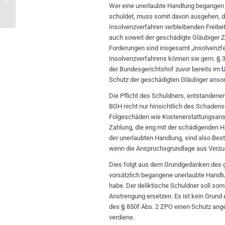
Arbeitsverträgen unwirksam
Wer eine unerlaubte Handlung begangen
schuldet, muss somit davon ausgehen, d
Insolvenzverfahren verbleibenden Freibe
auch soweit der geschädigte Gläubiger Z
Forderungen sind insgesamt „insolvenzfe
Insolvenzverfahrens können sie gem. § 3
der Bundesgerichtshof zuvor bereits im
U
Schutz der geschädigten Gläubiger anson
Die Pflicht des Schuldners, entstandene
BGH nicht nur hinsichtlich des Schadens
Folgeschäden wie Kostenerstattungsansp
Zahlung, die eng mit der schädigenden H
der unerlaubten Handlung, sind also Bes
wenn die Anspruchsgrundlage aus Verzug 
Dies folgt aus dem Grundgedanken des g
vorsätzlich begangene unerlaubte Handlu
habe. Der deliktische Schuldner soll so
Anstrengung ersetzen. Es ist kein Grund
des § 850f Abs. 2 ZPO einen Schutz ange
verdiene.